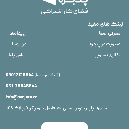
لینک های مفید
معرفی اعضا
رویدادها
عضویت در پنجره
درباره ما
گالری تصاویر
تماس باما
(تلگرام و ایتا)
09012128844
051-38848844
info@panjere.co
مشهد، بلوار کوثر شمالی، حدفاصل کوثر 7 و 9، پلاک 103