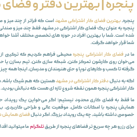
پنجره | بهترین دفتر و فضای
پنجره
،
بهترین
فضای کار اشتراکی مشهد
است که فراتر از چند میز و 
پنجره به عنوان یک فضای کار اشتراکی در مشهد فقط چند میز و صندلی 
شده است. شما با بهترین افراد در حوزه های تخصصی مختلف آشنا خواهی
شما قرار خواهد گرفت.
ما در
فضای کار اشتراکی پنجره
محیطی فراهم کردیم که ترکیبی از آر
می‌خوان روی کارشون تمرکز کنن، شبکه ‌سازی کنن، تیم بسازن یا حتی 
گرفته تا کسب‌ و کارهای نوپا و حتی هنرمندان و مدرسان، اینجا همه چیز
اگه به دنبال
دفتر کار اشتراکی در مشهد
هستین که هم شیک باشه، هم 
کار اشتراکی پنجره
همون نقطه شروع تازه ای هست که دنبالش بودید.
ما فقط به فضای کاری محدود نیستیم؛ اگر می‌خواین یک رویداد حر
همایش پنجره
با امکانات کامل، موقعیت عالی و طراحی کاربردی، ب
خصوصی داشته باشید، چه یک رویداد بزرگ، اگر دنبال
فضای همایش د
برای رزرو هر چه سریع تر فضاهای پنجره از طریق
تلگرام
ما میتوانید اقدا