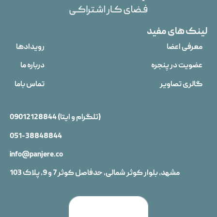
لینک های مفید
معرفی اعضا
رویدادها
عضویت در پنجره
درباره ما
گالری تصاویر
تماس باما
(تلگرام و ایتا)
09012128844
051-38848844
info@panjere.co
مشهد، بلوار کوثر شمالی، حدفاصل کوثر 7 و 9، پلاک 103